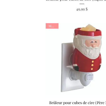
Prix
49,99 $
Murale
Aperçu rapide
Brûleur pour cubes de cire (Père 