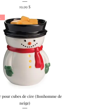
Prix
19,99 $
ique
Aperçu rapide
r pour cubes de cire (Bonhomme de
neige)