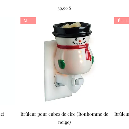
Prix
39,99 $
Murale
Électr
Aperçu rapide
ie)
Brûleur pour cubes de cire (Bonhomme de
Brûleu
neige)