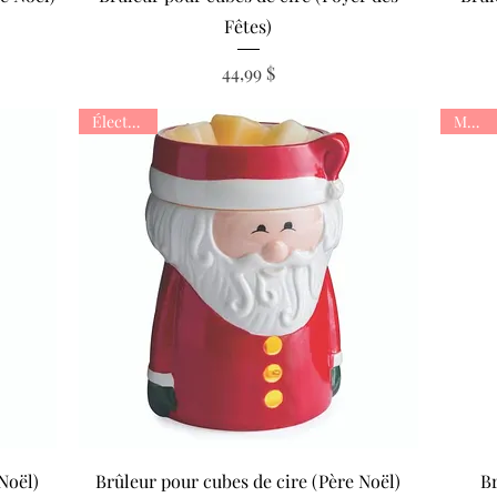
Fêtes)
Prix
44,99 $
Électrique
Murale
Aperçu rapide
Noël)
Brûleur pour cubes de cire (Père Noël)
Br