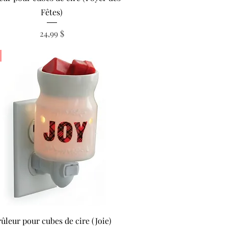
Fêtes)
Prix
24,99 $
Aperçu rapide
ûleur pour cubes de cire (Joie)