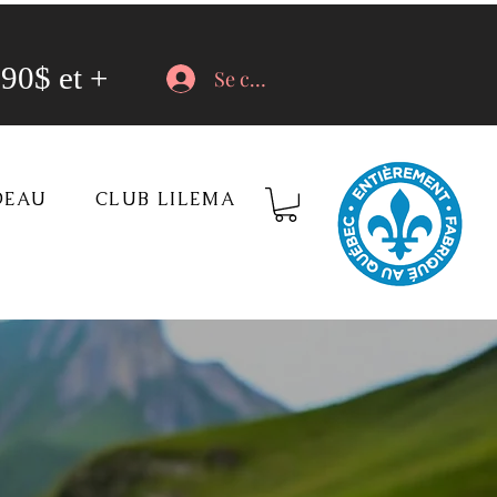
90$ et +
Se connecter
DEAU
CLUB LILEMA