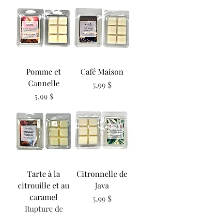
Pomme et
Café Maison
Cannelle
Prix
5,99 $
Prix
5,99 $
Tarte à la
Citronnelle de
citrouille et au
Java
caramel
Prix
5,99 $
Rupture de