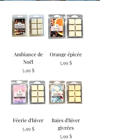
Ambiance de
Orange épicée
Noël
Prix
5,99 $
Prix
5,99 $
Féerie d'hiver
Baies d'hiver
givrées
Prix
5,99 $
Prix
5,99 $