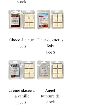
stock
Choco-licieux
Fleur de cactus
Baja
Prix
5,99 $
Prix
5,99 $
Crème glacée à
Angel
la vanille
Rupture de
stock
Prix
5,99 $