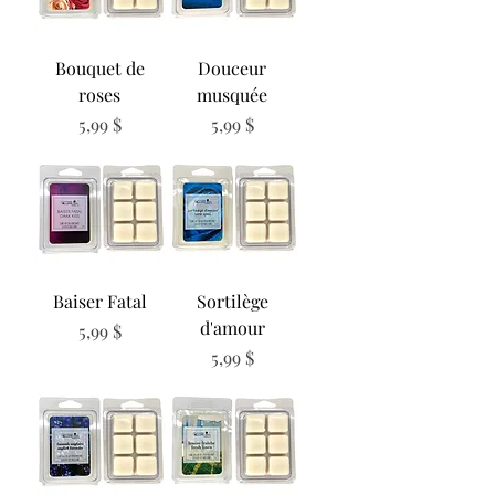
Bouquet de
Douceur
roses
musquée
Prix
Prix
5,99 $
5,99 $
Baiser Fatal
Sortilège
d'amour
Prix
5,99 $
Prix
5,99 $