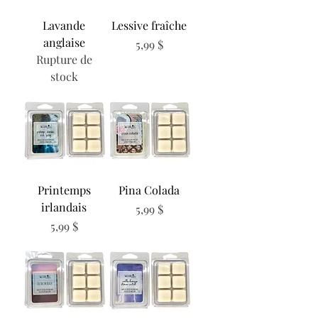
Lavande
Lessive fraîche
anglaise
Prix
5,99 $
Rupture de
stock
Printemps
Pina Colada
irlandais
Prix
5,99 $
Prix
5,99 $