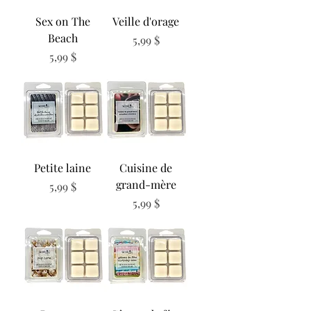
Sex on The
Veille d'orage
Beach
Prix
5,99 $
Prix
5,99 $
Petite laine
Cuisine de
grand-mère
Prix
5,99 $
Prix
5,99 $