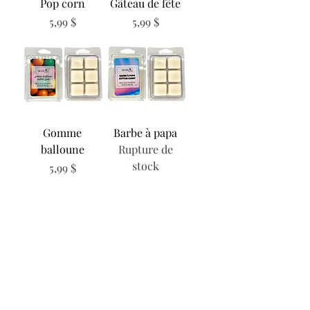
Pop corn
Gâteau de fête
Prix
Prix
5,99 $
5,99 $
Gomme
Barbe à papa
balloune
Rupture de
stock
Prix
5,99 $
Cèdre séquoia
Limonade
Rupture de
Melon