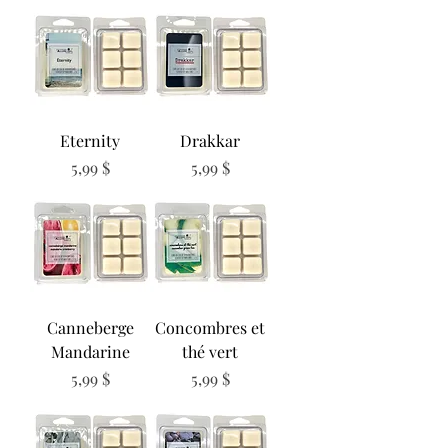
Eternity
Drakkar
Prix
Prix
5,99 $
5,99 $
Canneberge
Concombres et
Mandarine
thé vert
Prix
Prix
5,99 $
5,99 $