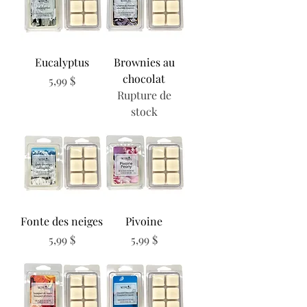
Eucalyptus
Brownies au
chocolat
Prix
5,99 $
Rupture de
stock
Fonte des neiges
Pivoine
Prix
Prix
5,99 $
5,99 $