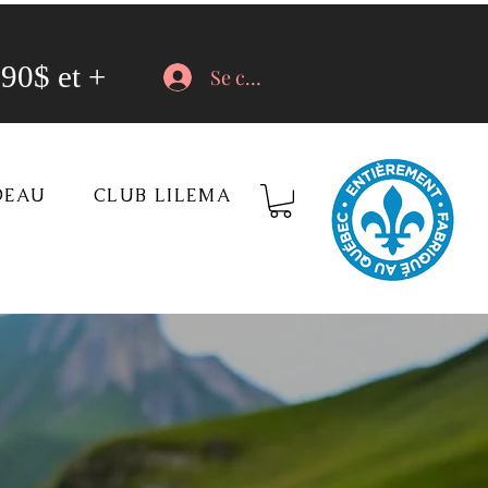
90$ et +
Se connecter
DEAU
CLUB LILEMA