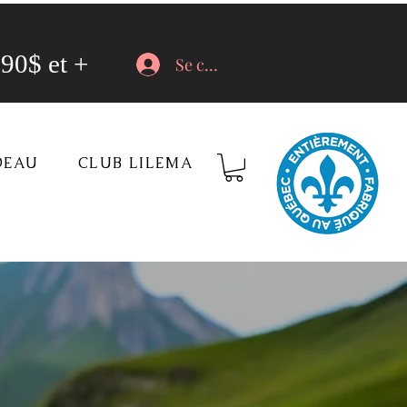
90$ et +
Se connecter
DEAU
CLUB LILEMA