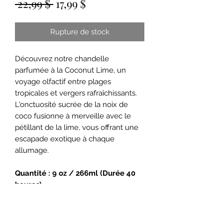
Prix
Prix
 22,99 $ 
17,99 $
original
promotionnel
Rupture de stock
Découvrez notre chandelle
parfumée à la Coconut Lime, un
voyage olfactif entre plages
tropicales et vergers rafraîchissants.
L'onctuosité sucrée de la noix de
coco fusionne à merveille avec le
pétillant de la lime, vous offrant une
escapade exotique à chaque
allumage.
Quantité : 9 oz / 266ml (Durée 40
heures)