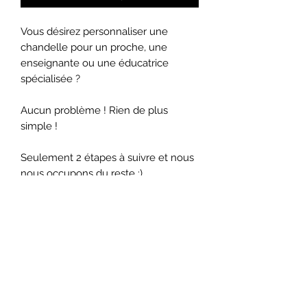
Vous désirez personnaliser une
chandelle pour un proche, une
enseignante ou une éducatrice
spécialisée ?
Aucun problème ! Rien de plus
simple !
Seulement 2 étapes à suivre et nous
nous occupons du reste :)
Sélectionner la fragrance désirez
Inscrivez un petit message
personnalisé
Quantité : 8 oz (Durée 40 heures)