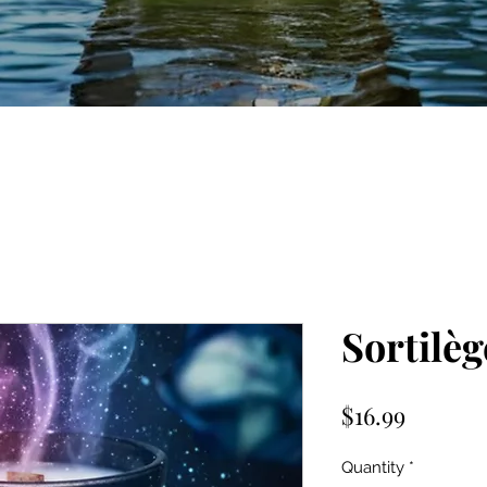
Sortilè
Price
$16.99
Quantity
*